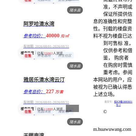
在售
准，不声明或
陵水县
保证所提供信
息的准确性和完整
阿罗哈清水湾
性。刊载的楼盘资
40000
参考均价：
料不视为楼盘已达
元/㎡
到可售标 准，
有效期 2026/08/01-2026/08/31
仅供参考和借
楼盘热度
已有
33063
人浏览
养老居所
养生社区
在售
鉴， 购房者
在购房时需慎
陵水县
重考虑。参阅
雅居乐清水湾云汀
本网站的用户，应
被视为已确认得悉
227
参考总价：
万/套
上述立场。
有效期 2026/08/01-2026/08/31
备案号：
桂ICP备18003631
号-2
楼盘热度
已有
11899
人浏览
©
花园洋房
海景地产
在售
陵水县
m.huawuwang.com
天赐南湾