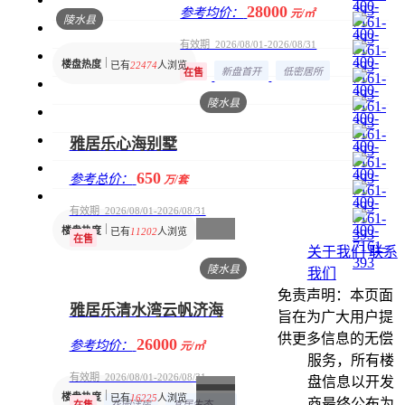
28000
参考均价：
元/㎡
陵水县
有效期 2026/08/01-2026/08/31
楼盘热度
已有
22474
人浏览
新盘首开
低密居所
在售
陵水县
雅居乐心海别墅
650
参考总价：
万/套
有效期 2026/08/01-2026/08/31
楼盘热度
已有
11202
人浏览
在售
关于我们
联系
陵水县
我们
免责声明：本页面
雅居乐清水湾云帆济海
旨在为广大用户提
供更多信息的无偿
26000
参考均价：
元/㎡
服务，所有楼
有效期 2026/08/01-2026/08/31
盘信息以开发
楼盘热度
已有
16225
人浏览
商最终公布为
花园洋房
宜居生态地产