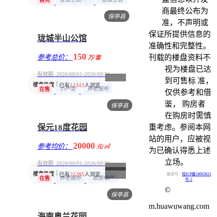
售完
商最终公布为
保亭县
准，不声明或
保证所提供信息的
珑城半山公馆
准确性和完整性。
150
参考总价：
刊载的楼盘资料不
万/套
视为楼盘已达
有效期 2026/08/01-2026/08/31
到可售标 准，
楼盘热度
已有
11343
人浏览
小户型
养老居所
在售
仅供参考和借
鉴， 购房者
保亭县
在购房时需慎
保元18度花园
重考虑。参阅本网
站的用户，应被视
20000
参考均价：
元/㎡
为已确认得悉上述
立场。
有效期 2026/08/01-2026/08/31
楼盘热度
已有
21285
人浏览
备案号：
桂ICP备18003631
养老居所
旅游地产
在售
号-2
©
保亭县
m.huawuwang.com
海南奥兰花园