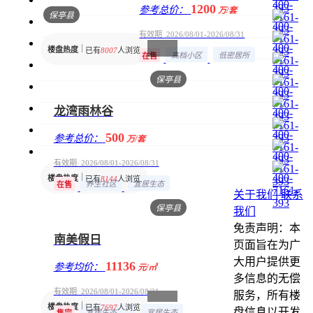
1200
参考总价：
万/套
保亭县
有效期 2026/08/01-2026/08/31
楼盘热度
已有
8007
人浏览
高档小区
低密居所
在售
保亭县
龙湾雨林谷
500
参考总价：
万/套
有效期 2026/08/01-2026/08/31
楼盘热度
已有
8144
人浏览
养生社区
宜居生态
在售
关于我们
联系
保亭县
我们
免责声明：本
南美假日
页面旨在为广
大用户提供更
11136
参考均价：
元/㎡
多信息的无偿
有效期 2026/08/01-2026/08/31
服务，所有楼
楼盘热度
已有
7697
人浏览
盘信息以开发
宜居生态地产
宜居生态