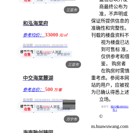
在售
商最终公布为
三亚市
准，不声明或
保证所提供信息的
和泓海棠府
准确性和完整性。
33000
参考均价：
刊载的楼盘资料不
元/㎡
视为楼盘已达
有效期 2026/08/01-2026/08/31
到可售标 准，
楼盘热度
已有
16002
人浏览
旅游地产
养老居所
在售
仅供参考和借
鉴， 购房者
三亚市
在购房时需慎
中交海棠麓湖
重考虑。参阅本网
站的用户，应被视
500
参考总价：
万/套
为已确认得悉上述
立场。
有效期 2026/08/01-2026/08/31
楼盘热度
已有
8980
人浏览
备案号：
桂ICP备18003631
宜居生态
花园洋房
在售
号-2
©
万宁市
m.huawuwang.com
海南融创臻园