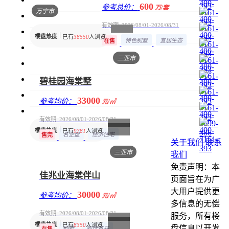
600
参考总价：
万/套
万宁市
有效期 2026/08/01-2026/08/31
楼盘热度
已有
38550
人浏览
特色别墅
宜居生态
在售
三亚市
碧桂园海棠墅
33000
参考均价：
元/㎡
有效期 2026/08/01-2026/08/31
楼盘热度
已有
9781
人浏览
名企盘
经济住宅
售完
关于我们
联系
三亚市
我们
免责声明：本
佳兆业海棠伴山
页面旨在为广
大用户提供更
30000
参考均价：
元/㎡
多信息的无偿
有效期 2026/08/01-2026/08/31
服务，所有楼
楼盘热度
已有
8350
人浏览
盘信息以开发
别墅
新盘首开