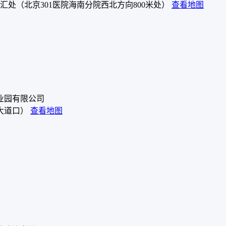
处（北京301医院海南分院西北方向800米处）
查看地图
）
业园有限公司
大道口）
查看地图