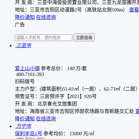
开 发 商：三亚中海俊投资置业限公司、三亚九龙苗圃开
地址：三亚市吉阳区动漫路2号（高铁站北侧100m）
查看
降价通知
在线咨询
广告
三亚市
爱上山小镇
参考总价：
140
万/套
400-7161-393
扫码拨号
主力户型：(建筑面积)51-61㎡（一居）、62-73㎡（二居
预售证号：三房预许字【2021】026号
开 发 商：北京春光文旅集团
地址：海南省三亚市吉阳区师部农场路与育新路交汇处
降价通知
在线咨询
万宁市
保利半岛1号
参考均价：
15000
元/㎡