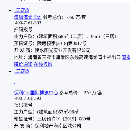
三亚市
清凤海棠长滩
参考总价：
650
万/套
400-7161-393
扫码拨号
主力户型：(建筑面积)68㎡（二居）、95㎡（三居）
预售证号：陵房预字[2018]第0017号
开 发 商：陵水阳光实业开发有限公司
地址：海南省三亚市海棠区东线高速海棠湾土福出口
查
降价通知
在线咨询
三亚市
保利C+ 国际博览中心
参考总价：
210
万/套
400-7161-393
扫码拨号
主力户型：(建筑面积)57㎡-96㎡
预售证号：三房预许字【2019】080号
开 发 商：保利地产海南区域公司