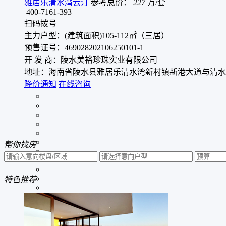
雅居乐清水湾云汀
参考总价：
227
万/套
400-7161-393
扫码拨号
主力户型：(建筑面积)105-112㎡（三居）
预售证号：469028202106250101-1
开 发 商：陵水美裕珍珠实业有限公司
地址：海南省陵水县雅居乐清水湾新村镇新港大道与清水
降价通知
在线咨询
帮你
找房
特色
推荐