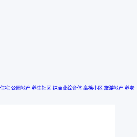
景住宅
公园地产
养生社区
纯商业综合体
高档小区
旅游地产
养老