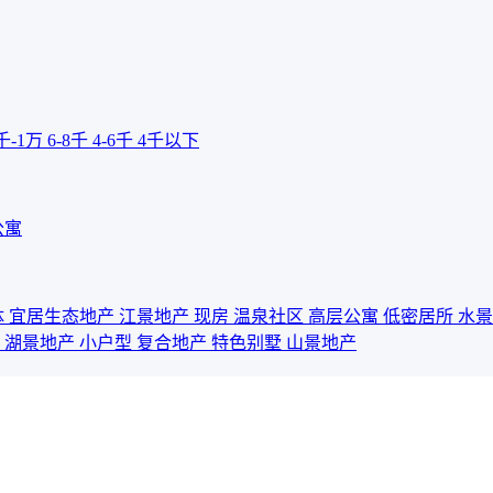
千-1万
6-8千
4-6千
4千以下
公寓
体
宜居生态地产
江景地产
现房
温泉社区
高层公寓
低密居所
水
宅
湖景地产
小户型
复合地产
特色别墅
山景地产