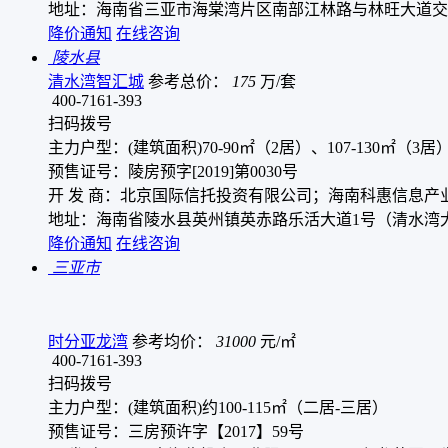
地址：海南省三亚市海棠湾片区南部江林路与林旺大道交汇
降价通知
在线咨询
陵水县
清水湾智汇城
参考总价：
175
万/套
400-7161-393
扫码拨号
主力户型：(建筑面积)70-90㎡（2居）、107-130㎡（3居
预售证号：陵房预字[2019]第0030号
开 发 商：北京国际信托投资有限公司；海南科惠信息产
地址：海南省陵水县英州镇英赤路乐活大道1号（清水湾
降价通知
在线咨询
三亚市
时分亚龙湾
参考均价：
31000
元/㎡
400-7161-393
扫码拨号
主力户型：(建筑面积)约100-115㎡（二居-三居）
预售证号：三房预许字【2017】59号