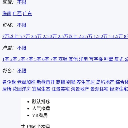
区域：
不限
海南
广西
广东
价格：
不限
7万以上
5-7万
3-5万
2.5-3万
2.5万以上
2-2.5万
1.5-2万
1-1.5万
8
户型：
不限
1室
2室
3室
4室
5室
6室
7室
商铺
其他
洋房
写字楼
别墅
复式
特色：
不限
名企盘
老盘加推
新盘首开
商铺
别墅
养生宜居
岛屿地产
综合
居所
花园洋房
宜居生态
江景美宅
海景地产
景观住宅
经济住
默认排序
人气楼盘
VR看房
共
1906
个楼盘