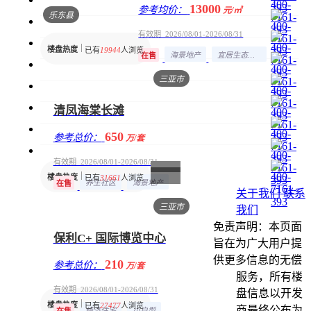
13000
参考均价：
元/㎡
乐东县
有效期 2026/08/01-2026/08/31
楼盘热度
已有
19944
人浏览
海景地产
宜居生态地产
在售
三亚市
清凤海棠长滩
650
参考总价：
万/套
有效期 2026/08/01-2026/08/31
楼盘热度
已有
31661
人浏览
养生社区
海景地产
在售
关于我们
联系
三亚市
我们
免责声明：本页面
保利C+ 国际博览中心
旨在为广大用户提
供更多信息的无偿
210
参考总价：
万/套
服务，所有楼
有效期 2026/08/01-2026/08/31
盘信息以开发
楼盘热度
已有
27477
人浏览
商最终公布为
经济住宅
小户型