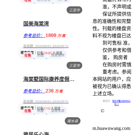
在售
准，不声明或
三亚市
保证所提供信
息的准确性和完整
国美海棠湾
性。刊载的楼盘资
1800
参考总价：
料不视为楼盘已达
万/套
到可售标 准，
有效期 2026/08/01-2026/08/31
仅供参考和借
楼盘热度
已有
18482
人浏览
别墅
低密居所
在售
鉴， 购房者
在购房时需慎
三亚市
重考虑。参阅
海棠墅国际康养度假中心
本网站的用户，应
被视为已确认得悉
230
参考总价：
万/套
上述立场。
有效期 2026/08/01-2026/08/31
备案号：
桂ICP备18003631
号-2
楼盘热度
已有
5745
人浏览
©
别墅
宜居生态
在售
陵水县
m.huawuwang.com
雅居乐心海