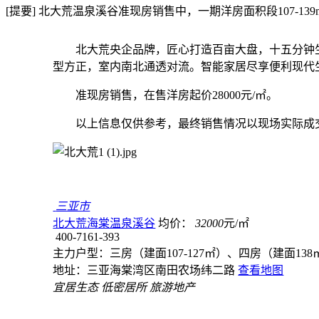
[提要] 北大荒温泉溪谷准现房销售中，一期洋房面积段107-13
北大荒央企品牌，匠心打造百亩大盘，十五分钟
型方正，室内南北通透对流。智能家居尽享便利现代
准现房销售，在售洋房起价28000元/㎡。
以上信息仅供参考，最终销售情况以现场实际成
三亚市
北大荒海棠温泉溪谷
均价：
32000
元/㎡
400-7161-393
主力户型：三房（建面107-127㎡）、四房（建面138㎡
地址：三亚海棠湾区南田农场纬二路
查看地图
宜居生态
低密居所
旅游地产