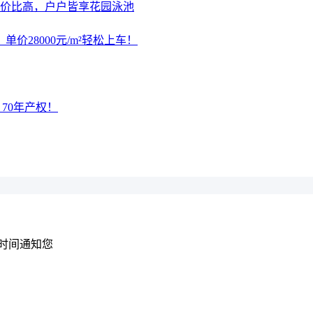
性价比高，户户皆享花园泳池
28000元/m²轻松上车！
，70年产权！
时间通知您