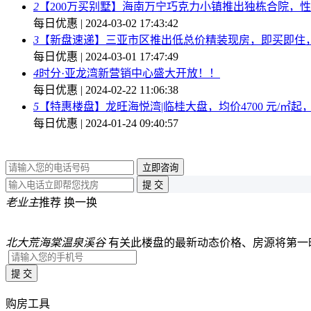
2
【200万买别墅】海南万宁巧克力小镇推出独栋合院，
每日优惠 | 2024-03-02 17:43:42
3
【新盘速递】三亚市区推出低总价精装现房，即买即住，单价
每日优惠 | 2024-03-01 17:47:49
4
时分·亚龙湾新营销中心盛大开放！！
每日优惠 | 2024-02-22 11:06:38
5
【特惠楼盘】龙旺海悦湾|临桂大盘，均价4700 元/㎡起
每日优惠 | 2024-01-24 09:40:57
老业主
推荐
换一换
北大荒海棠温泉溪谷
有关此楼盘的最新动态价格、房源将第一
购房工具