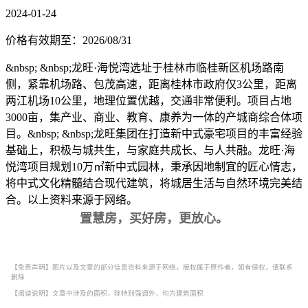
2024-01-24
价格有效期至：2026/08/31
&nbsp; &nbsp;龙旺·海悦湾选址于桂林市临桂新区机场路南
侧，紧靠机场路、包茂高速，距离桂林市政府仅3公里，距离
两江机场10公里，地理位置优越，交通非常便利。项目占地
3000亩，集产业、商业、教育、康养为一体的产城商综合体项
目。&nbsp; &nbsp;龙旺集团在打造新中式豪宅项目的丰富经验
基础上，积极与城共生，与家庭共成长、与人共融。龙旺·海
悦湾项目规划10万㎡新中式园林，秉承因地制宜的匠心情志，
将中式文化精髓结合现代建筑，将城居生活与自然环境完美结
合。以上资料来源于网络。
置慧房，买好房，更放心。
【免责声明】图片以及文章的部分信息资料来源于网络，版权属于原作者，如有侵权，请联系
删除
【阅读说明】文章中涉及的面积，除特别强调外，均为建筑面积