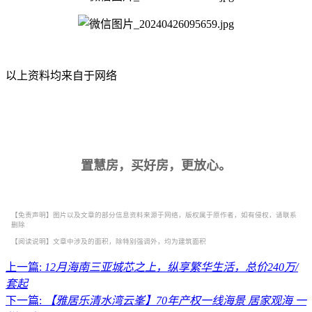
以上资料均来自于网络
置慧房，买好房，更放心。
【免责声明】图片以及文章的部分信息资料来源于网络，版权属于原作者，如有侵权，请联系
删除
【阅读说明】文章中涉及的面积，除特别强调外，均为建筑面积
上一篇:
12月海南三亚城芯之上，纵享繁华生活，总价240万/
套起
下一篇:
【雅居乐清水湾云峯】70年产权一线海景 居家观海 一