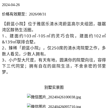
2024-04-26
价格有效期至：2026/08/31
【蔚蓝小院】位于雅居乐清水湾蔚蓝高尔夫组团，雄踞
湾区醇熟生活圈。
1、建面约103㎡-105㎡的灵巧合院，建面约102㎡
&139㎡联排合墅。
2、臻稀「蔚蓝小院」，仅250席的清水湾院墅之作，多
数人看见，少数人拥有。
3、小户型大尺度，有天有地，圆满你的院墅向往，容得
下三代同堂；拥有自在的庭院生活，不舍亲密的邻里
梦。
别墅实景图